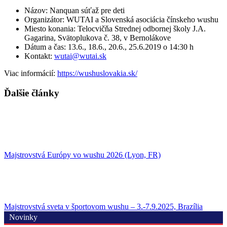
Názov: Nanquan súťaž pre deti
Organizátor: WUTAI a Slovenská asociácia čínskeho wushu
Miesto konania: Telocvičňa Strednej odbornej školy J.A.
Gagarina, Svätoplukova č. 38, v Bernolákove
Dátum a čas: 13.6., 18.6., 20.6., 25.6.2019 o 14:30 h
Kontakt:
wutai@wutai.sk
Viac informácií:
https://wushuslovakia.sk/
Ďalšie články
Majstrovstvá Európy vo wushu 2026 (Lyon, FR)
Majstrovstvá sveta v športovom wushu – 3.-7.9.2025, Brazília
Novinky