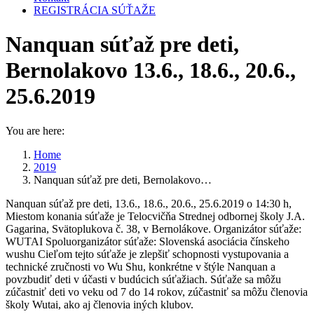
REGISTRÁCIA SÚŤAŽE
Nanquan súťaž pre deti,
Bernolakovo 13.6., 18.6., 20.6.,
25.6.2019
You are here:
Home
2019
Nanquan súťaž pre deti, Bernolakovo…
Nanquan súťaž pre deti, 13.6., 18.6., 20.6., 25.6.2019 o 14:30 h,
Miestom konania súťaže je Telocvičňa Strednej odbornej školy J.A.
Gagarina, Svätoplukova č. 38, v Bernolákove. Organizátor súťaže:
WUTAI Spoluorganizátor súťaže: Slovenská asociácia čínskeho
wushu Cieľom tejto súťaže je zlepšiť schopnosti vystupovania a
technické zručnosti vo Wu Shu, konkrétne v štýle Nanquan a
povzbudiť deti v účasti v budúcich súťažiach. Súťaže sa môžu
zúčastniť deti vo veku od 7 do 14 rokov, zúčastniť sa môžu členovia
školy Wutai, ako aj členovia iných klubov.