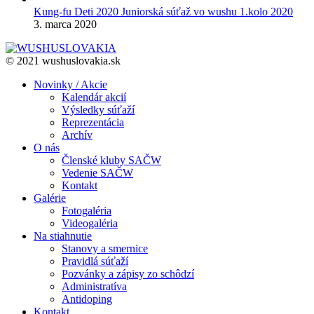
Kung-fu Deti 2020 Juniorská súťaž vo wushu 1.kolo 2020
3. marca 2020
© 2021 wushuslovakia.sk
Novinky / Akcie
Kalendár akcií
Výsledky súťaží
Reprezentácia
Archív
O nás
Členské kluby SAČW
Vedenie SAČW
Kontakt
Galérie
Fotogaléria
Videogaléria
Na stiahnutie
Stanovy a smernice
Pravidlá súťaží
Pozvánky a zápisy zo schôdzí
Administratíva
Antidoping
Kontakt