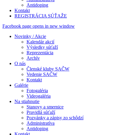
Antidoping
Kontakt
REGISTRÁCIA SÚŤAŽE
Facebook page opens in new window
Novinky / Akcie
Kalendár akcií
Výsledky súťaží
Reprezentácia
Archív
O nás
Členské kluby SAČW
Vedenie SAČW
Kontakt
Galérie
Fotogaléria
Videogaléria
Na stiahnutie
Stanovy a smernice
Pravidlá súťaží
Pozvánky a zápisy zo schôdzí
Administratíva
Antidoping
Kontakt