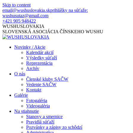
Skip to content
email@wushuslovakia.sk
prihlášky na súťaže:
wushusutaz@gmail.com
+421 905 948422
WUSHUSLOVAKIA
SLOVENSKÁ ASOCIÁCIA ČÍNSKEHO WUSHU
Novinky / Akcie
Kalendár akcií
Výsledky súťaží
Reprezentácia
Archív
O nás
Členské kluby SAČW
Vedenie SAČW
Kontakt
Galérie
Fotogaléria
Videogaléria
Na stiahnutie
Stanovy a smernice
Pravidlá súťaží
Pozvánky a zápisy zo schôdzí
Administratíva