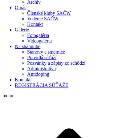
Archív
O nás
Členské kluby SAČW
Vedenie SAČW
Kontakt
Galérie
Fotogaléria
Videogaléria
Na stiahnutie
Stanovy a smernice
Pravidlá súťaží
Pozvánky a zápisy zo schôdzí
Administratíva
Antidoping
Kontakt
REGISTRÁCIA SÚŤAŽE
menu