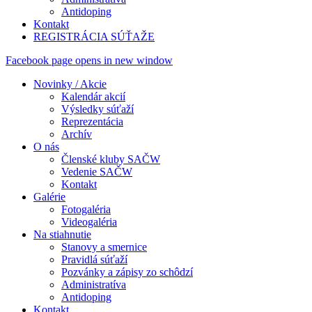
Antidoping
Kontakt
REGISTRÁCIA SÚŤAŽE
Facebook page opens in new window
Novinky / Akcie
Kalendár akcií
Výsledky súťaží
Reprezentácia
Archív
O nás
Členské kluby SAČW
Vedenie SAČW
Kontakt
Galérie
Fotogaléria
Videogaléria
Na stiahnutie
Stanovy a smernice
Pravidlá súťaží
Pozvánky a zápisy zo schôdzí
Administratíva
Antidoping
Kontakt