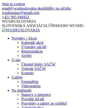
Skip to content
email@wushuslovakia.sk
prihlášky na súťaže:
wushusutaz@gmail.com
+421 905 948422
WUSHUSLOVAKIA
SLOVENSKÁ ASOCIÁCIA ČÍNSKEHO WUSHU
Novinky / Akcie
Kalendár akcií
Výsledky súťaží
Reprezentácia
Archív
O nás
Členské kluby SAČW
Vedenie SAČW
Kontakt
Galérie
Fotogaléria
Videogaléria
Na stiahnutie
Stanovy a smernice
Pravidlá súťaží
Pozvánky a zápisy zo schôdzí
Administratíva