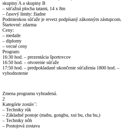
skupiny A a skupiny B
– súťažná plocha tatami, 14 x 8m
– časový limity: žiadne
Podmienkou súťaže je reverz podpísaný zákonným zástupcom.
Štartovné: zdarma
Ceny:
– medaile
– diplomy
– vecné ceny
Program:
16:30 hod. – prezentácia športovcov
16:50 hod. – otvorenie súťaže
17:50 hod. – predpokladané ukončenie súťaženia 1800 hod. –
vyhodnotenie
Zmena programu vyhradená.
2
Kategórie zostáv´:
– Techniky rúk
– Základné postoje (mabu, gongbu, xui bu, cha bu,)
– Techniky nôh
– Postojová zostava