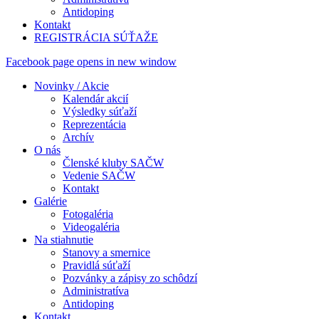
Antidoping
Kontakt
REGISTRÁCIA SÚŤAŽE
Facebook page opens in new window
Novinky / Akcie
Kalendár akcií
Výsledky súťaží
Reprezentácia
Archív
O nás
Členské kluby SAČW
Vedenie SAČW
Kontakt
Galérie
Fotogaléria
Videogaléria
Na stiahnutie
Stanovy a smernice
Pravidlá súťaží
Pozvánky a zápisy zo schôdzí
Administratíva
Antidoping
Kontakt