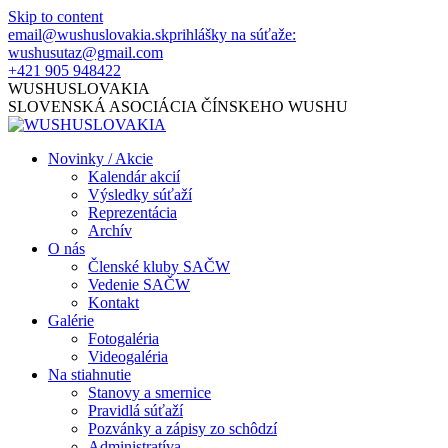
Skip to content
email@wushuslovakia.sk
prihlášky na súťaže:
wushusutaz@gmail.com
+421 905 948422
WUSHUSLOVAKIA
SLOVENSKÁ ASOCIÁCIA ČÍNSKEHO WUSHU
Novinky / Akcie
Kalendár akcií
Výsledky súťaží
Reprezentácia
Archív
O nás
Členské kluby SAČW
Vedenie SAČW
Kontakt
Galérie
Fotogaléria
Videogaléria
Na stiahnutie
Stanovy a smernice
Pravidlá súťaží
Pozvánky a zápisy zo schôdzí
Administratíva