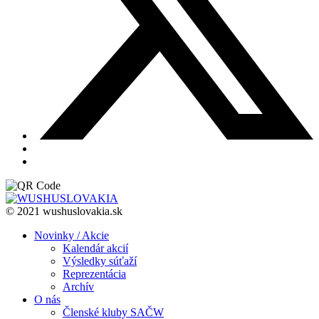
© 2021 wushuslovakia.sk
Novinky / Akcie
Kalendár akcií
Výsledky súťaží
Reprezentácia
Archív
O nás
Členské kluby SAČW